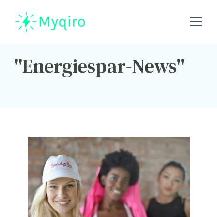
myqiro.de – weil Energiesparen Sinn macht
Myqiro.de
Energiespar-News